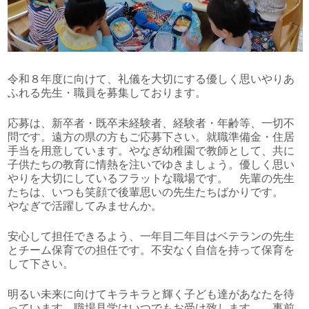
令和８年度に向けて、礼儀を大切にする優しく思いやりあ
ふれる先生・職員を募集しております。
応募は、新卒者・既卒未経験者、経験者・年齢等、一切不
問です。遠方の県の方もご応募下さい。就職準備金・住居
手当を用意しています。やなぎ幼稚園で教師として、共に
子供たちの教育に情熱を注いでゆきましょう。優しく思い
やりを大切にしているフラットな職場です。 先輩の先生
たちは、いつも笑顔で後輩思いの先生たちばかりです。
やなぎで活躍してみませんか。
安心して担任できるよう、一年目二年目はベテランの先生
とチーム保育での担任です。不安なく自信を持って保育を
して下さい。
明るい未来に向けてキラキラと輝く子ども達があなたを待
っています。職場見学はいつでもお受け致します。 事前